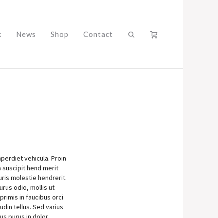
k
News
Shop
Contact
perdiet vehicula. Proin
 suscipit hend merit
uris molestie hendrerit.
urus odio, mollis ut
primis in faucibus orci
udin tellus. Sed varius
tus purus in dolor