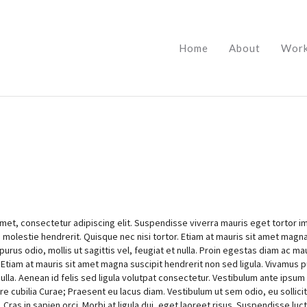
Home
About
Wor
met, consectetur adipiscing elit. Suspendisse viverra mauris eget tortor im
molestie hendrerit. Quisque nec nisi tortor. Etiam at mauris sit amet magna
purus odio, mollis ut sagittis vel, feugiat et nulla. Proin egestas diam ac ma
 Etiam at mauris sit amet magna suscipit hendrerit non sed ligula. Vivamus p
 nulla. Aenean id felis sed ligula volutpat consectetur. Vestibulum ante ipsum 
re cubilia Curae; Praesent eu lacus diam. Vestibulum ut sem odio, eu sollicit
Cras in sapien orci. Morbi at ligula dui, eget laoreet risus. Suspendisse luc